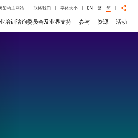
历架构主网站
联络我们
字体大小
EN
繁
简
业培训谘询委员会及业界支持
参与
资源
活动