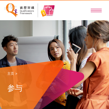
主页 >
参与