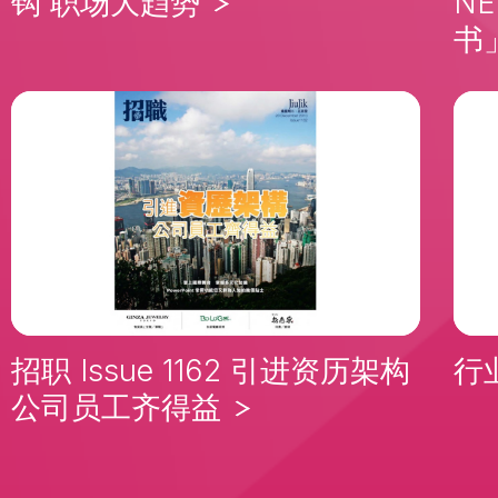
钩 职场大趋势
N
书
招职 Issue 1162 引进资历架构
行
公司员工齐得益