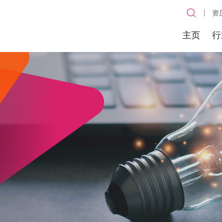
资
主页
行