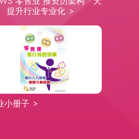
EWS 零售业 推资历架构「天
」 提升行业专业化
业小册子