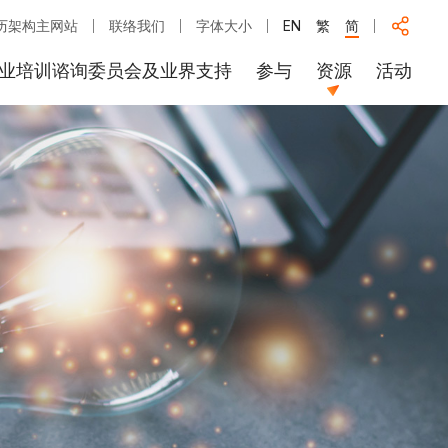
历架构主网站
联络我们
字体大小
EN
繁
简
业培训谘询委员会及业界支持
参与
资源
活动