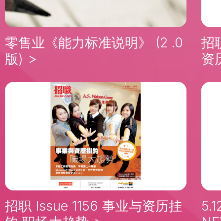
零售业《能力标准说明》 (2 .0
招职
版)
资
招职 Issue 1156 事业与资历挂
5.