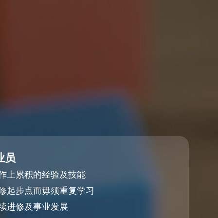
业员
作上累积的经验及技能
修起步点而毋须重复学习
续进修及事业发展