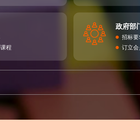
政府部
排
招标要
接课程
订立会