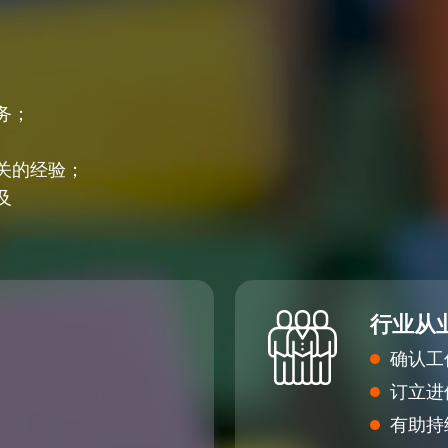
务；
关的经验；
及
行业从
确认工
订立进
有助持