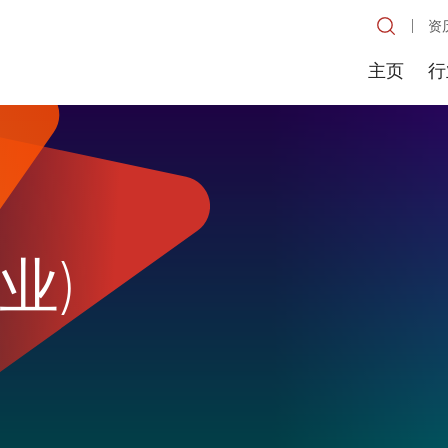
资
主页
行
业)