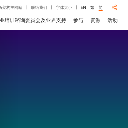
历架构主网站
联络我们
字体大小
EN
繁
简
业培训谘询委员会及业界支持
参与
资源
活动