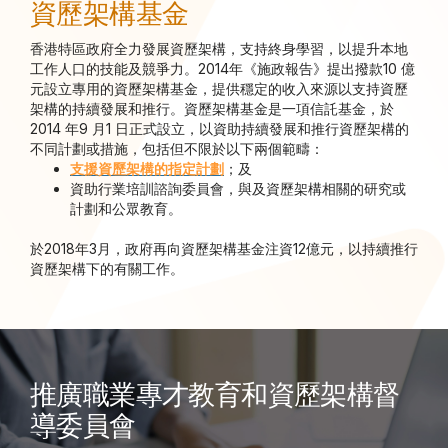
資歷架構基金
香港特區政府全力發展資歷架構，支持終身學習，以提升本地
工作人口的技能及競爭力。2014年《施政報告》提出撥款10
億
元設立專用的資歷架構基金，提供穩定的收入來源以支持資歷
架構的持續發展和推行。資歷架構基金是一項信託基金，於
2014
年9
月1
日正式設立，以資助持續發展和推行資歷架構的
不同計劃或措施，包括但不限於以下兩個範疇：
支援資歷架構的指定計劃
；及
資助行業培訓諮詢委員會，與及資歷架構相關的研究或
計劃和公眾教育。
於2018年3月，政府再向資歷架構基金注資12億元，以持續推行
資歷架構下的有關工作。
推廣職業專才教育和資歷架構督
導委員會