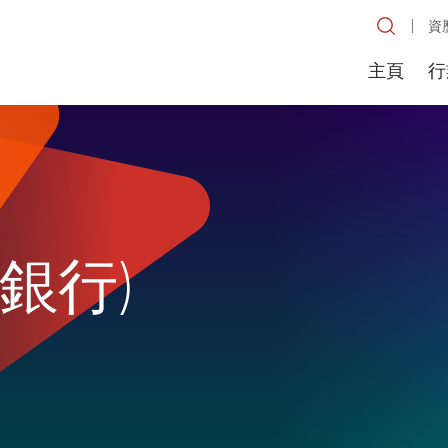
資
主頁
行
銀行)