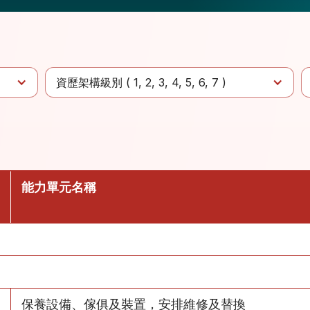
資歷架構級別 (
1
2
3
4
5
6
7
)
能力單元名稱
保養設備、傢俱及裝置，安排維修及替換