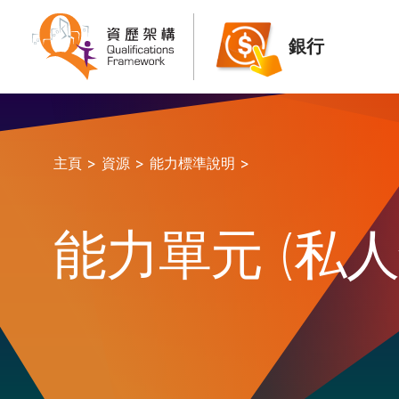
銀行
主頁 >
資源 >
能力標準說明 >
能力單元 (私人