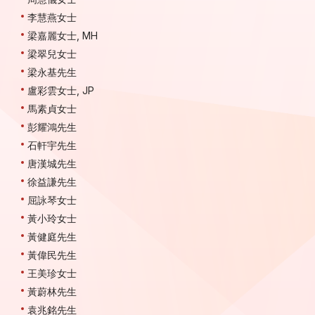
李慧燕女士
梁嘉麗女士, MH
梁翠兒女士
梁永基先生
盧彩雲女士, JP
馬素貞女士
彭耀鴻先生
石軒宇先生
唐漢城先生
徐益謙先生
屈詠琴女士
黃小玲女士
黃健庭先生
黃偉民先生
王美珍女士
黃蔚林先生
袁兆銘先生