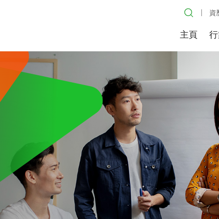
資
主頁
行