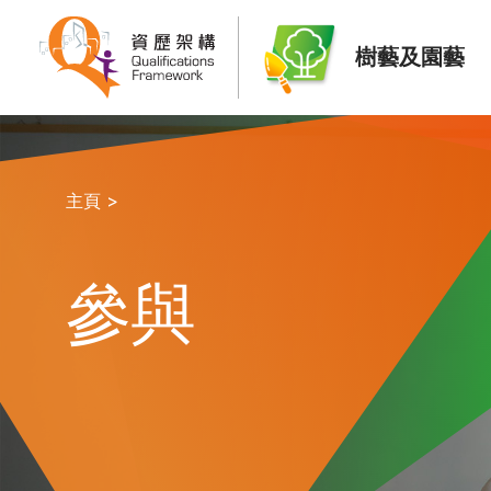
樹藝及園藝
主頁 >
參與