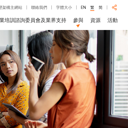
歷架構主網站
聯絡我們
字體大小
EN
繁
简
業培訓諮詢委員會及業界支持
參與
資源
活動