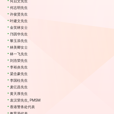
何启文先生
何志明先生
许俊贤先生
叶建文先生
金笑林女士
邝因华先生
黎玉添先生
林美卿女士
林一飞先生
刘浩荣先生
李裕炎先生
梁念豪先生
李国柱先生
麦亿昌先生
黄天厚先生
袁汉荣先生, PMSM
香港警务处代表
教育局代表