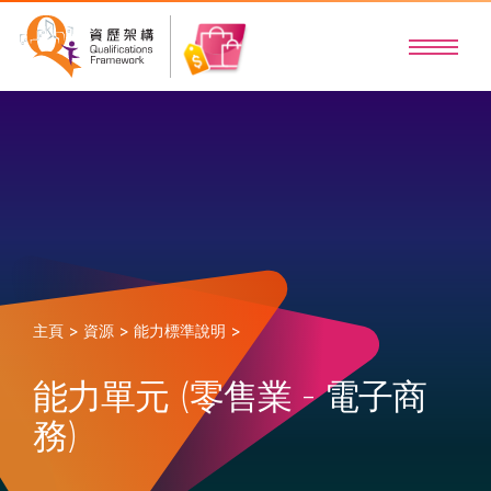
主頁 >
資源 >
能力標準說明 >
能力單元 (零售業 - 電子商
務)