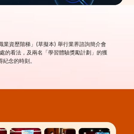
職業資歷階梯」(草擬本) 舉行業界諮詢簡介會
用處的看法，及兩名「學習體驗獎勵計劃」的獲
得紀念的時刻。