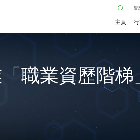
資
主頁
行
業「職業資歷階梯