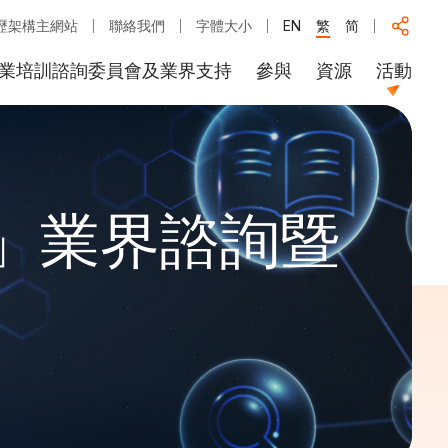
歷架構主網站
聯絡我們
字體大小
EN
繁
简
業培訓諮詢委員會及業界支持
參與
資源
活動
」業界諮詢暨