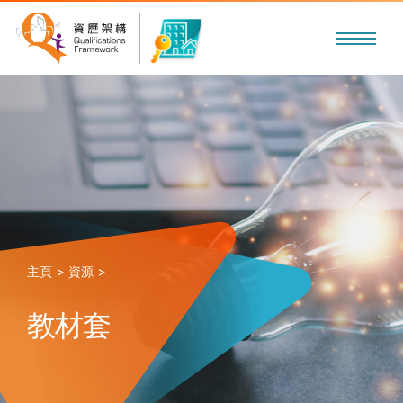
主頁 >
資源 >
教材套