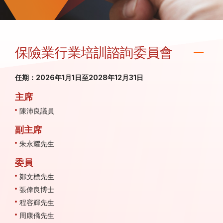
保險業行業培訓諮詢委員會
任期：
2026
年
1
月
1
日至
2028
年
12
月
31
日
主席
陳沛良議員
副主席
朱永耀先生
委員
鄭文標先生
張偉良博士
程容輝先生
周康僑先生