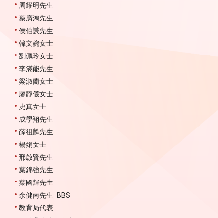
周耀明先生
蔡廣鴻先生
侯伯謙先生
韓文婉女士
劉佩玲女士
李滿能先生
梁淑蘭女士
廖靜儀女士
史真女士
成學翔先生
薛祖麟先生
楊娟女士
邢啟賢先生
葉錦強先生
葉國輝先生
余健南先生, BBS
教育局代表