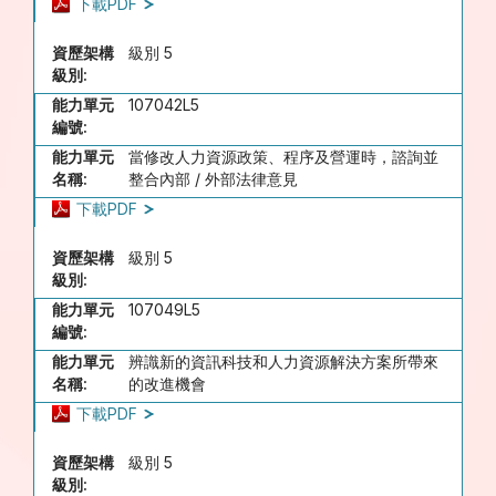
下載PDF
資歷架構
級別 5
級別:
能力單元
107042L5
編號:
能力單元
當修改人力資源政策、程序及營運時，諮詢並
名稱:
整合內部 / 外部法律意見
下載PDF
資歷架構
級別 5
級別:
能力單元
107049L5
編號:
能力單元
辨識新的資訊科技和人力資源解決方案所帶來
名稱:
的改進機會
下載PDF
資歷架構
級別 5
級別: