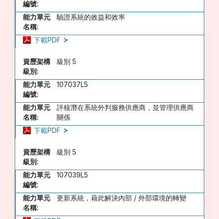
編號:
能力單元
驗證系統的效益和效率
名稱:
下載PDF
資歷架構
級別 5
級別:
能力單元
107037L5
編號:
能力單元
評核潛在系統外判服務供應商，並管理供應商
名稱:
關係
下載PDF
資歷架構
級別 5
級別:
能力單元
107039L5
編號:
能力單元
更新系統，藉此解決內部 / 外部環境的轉變
名稱: