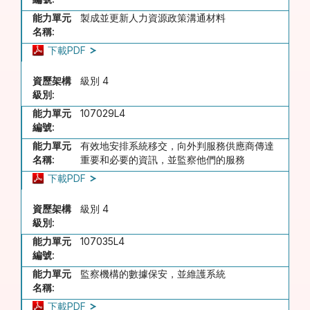
能力單元
製成並更新人力資源政策溝通材料
名稱:
下載PDF
資歷架構
級別 4
級別:
能力單元
107029L4
編號:
能力單元
有效地安排系統移交，向外判服務供應商傳達
名稱:
重要和必要的資訊，並監察他們的服務
下載PDF
資歷架構
級別 4
級別:
能力單元
107035L4
編號:
能力單元
監察機構的數據保安，並維護系統
名稱:
下載PDF