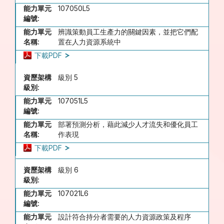
能力單元
107050L5
編號:
能力單元
辨識策動員工生產力的關鍵因素，並把它們配
名稱:
置在人力資源系統中
下載PDF
資歷架構
級別 5
級別:
能力單元
107051L5
編號:
能力單元
部署預測分析，藉此減少人才流失和優化員工
名稱:
作表現
下載PDF
資歷架構
級別 6
級別:
能力單元
107021L6
編號:
能力單元
設計符合持分者需要的人力資源政策及程序