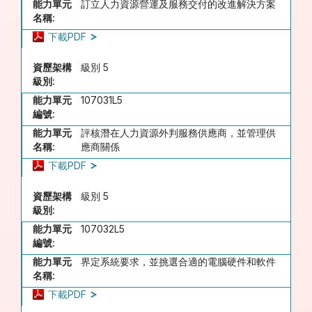
能力單元
訂立人力資源營運及服務交付的改進解決方案
名稱:
下載PDF
資歷架構
級別 5
級別:
能力單元
107031L5
編號:
能力單元
評核潛在人力資源外判服務供應商，並管理供
名稱:
應商關係
下載PDF
資歷架構
級別 5
級別:
能力單元
107032L5
編號:
能力單元
界定系統要求，並挑選合適的電腦硬件和軟件
名稱:
下載PDF