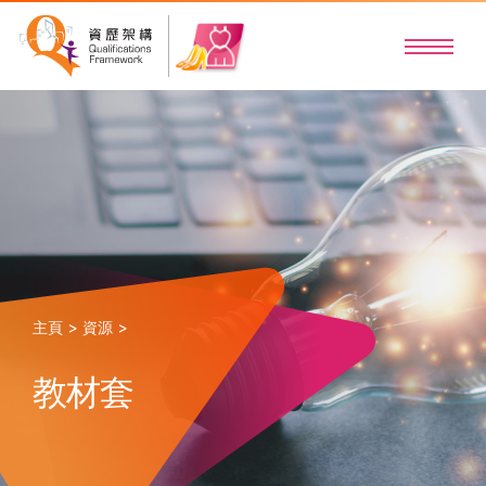
主頁 >
資源 >
教材套