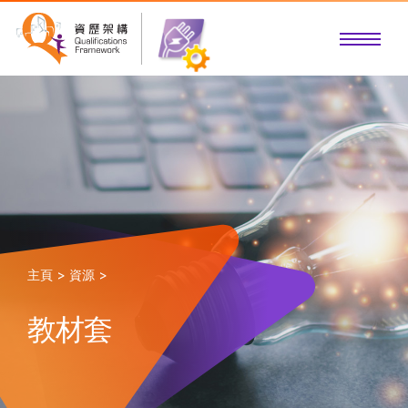
主頁 >
資源 >
教材套