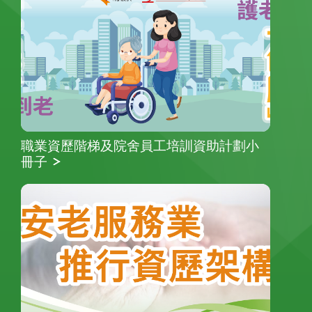
職業資歷階梯及院舍員工培訓資助計劃小
冊子