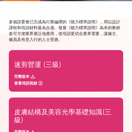
多個
諮委會
已完成
為
行業
編撰
的
《能力標準說明》，用以設計
課程和培訓材料最為合適。
發展
《能力標準說明》為本
的教材
套可方便業界廣泛地
應
用，使培訓更切合業界需要，讓僱主、
僱員及有意入行的人士受惠。
速剪營運 (三級)
完整版本
查看培訓視頻
皮膚結構及美容光學基礎知識(三
級)
完整版本