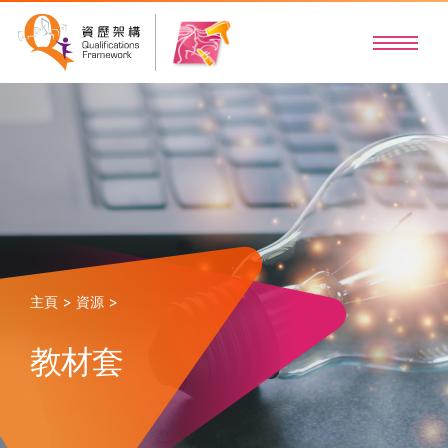
主頁 >
資源 >
教材套