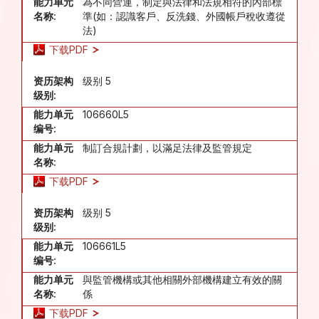
能力单元
為不同營運，制定與法律和法規相符的內部標
名称:
準(如：認識客戶、反洗錢、外國帳戶稅收遵從
法)
下载PDF
资历架构
级别 5
级别:
能力单元
106660L5
编号:
能力单元
制訂合規計劃，以滿足法律及監管規定
名称:
下载PDF
资历架构
级别 5
级别:
能力单元
106661L5
编号:
能力单元
與監管機構或其他相關外部機構建立有效的關
名称:
係
下载PDF