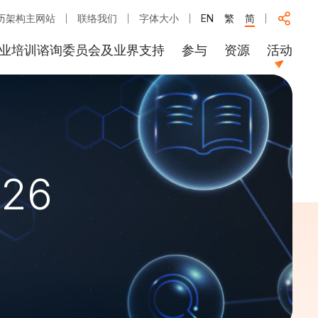
历架构主网站
联络我们
字体大小
EN
繁
简
业培训谘询委员会及业界支持
参与
资源
活动
26