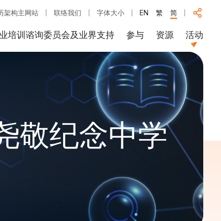
历架构主网站
联络我们
字体大小
EN
繁
简
业培训谘询委员会及业界支持
参与
资源
活动
冯尧敬纪念中学