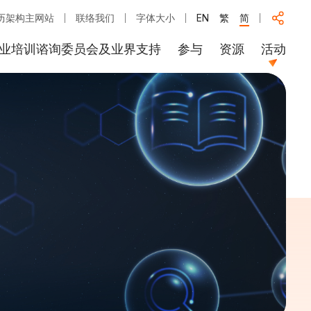
历架构主网站
联络我们
字体大小
EN
繁
简
业培训谘询委员会及业界支持
参与
资源
活动