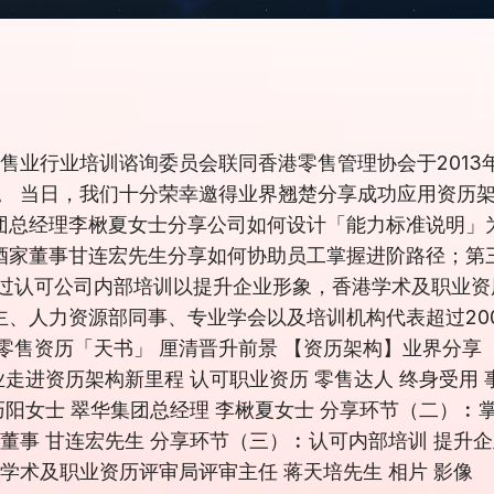
售业行业培训谘询委员会联同香港零售管理协会于2013年
。 当日，我们十分荣幸邀得业界翘楚分享成功应用资历
团总经理李楸夏女士分享公司如何设计「能力标准说明」
酒家董事甘连宏先生分享如何协助员工掌握进阶路径；第
透过认可公司内部培训以提升企业形象，香港学术及职业
力资源部同事、专业学会以及培训机构代表超过200位嘉宾出
零售资历「天书」 厘清晋升前景 【资历架构】业界分享
业走进资历架构新里程 认可职业资历 零售达人 终身受用
巧阳女士 翠华集团总经理 李楸夏女士 分享环节（二）︰
董事 甘连宏先生 分享环节（三）︰认可内部培训 提升企
学术及职业资历评审局评审主任 蒋天培先生 相片 影像