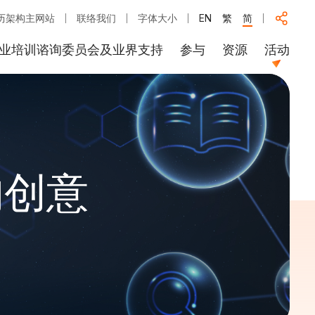
历架构主网站
联络我们
字体大小
EN
繁
简
业培训谘询委员会及业界支持
参与
资源
活动
的创意