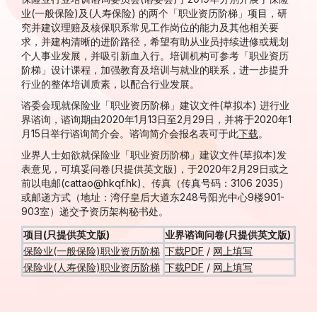
业(一般保险)及(人寿保险) 的两个「职业资历阶梯」项目，研
究并建议理赔及核保职系常见工作岗位的能力及其他相关要
求，并建构清晰的进阶路径，希望有助从业员持续进修或规划
个人事业发展，并吸引新血入行。培训机构可参考「职业资历
阶梯」设计课程，加强教育及培训与就业的联系，进一步提升
行业的整体培训质素，以配合行业发展。
谘委会现就保险业「职业资历阶梯」建议文件(草拟本) 进行业
界谘询，谘询期由2020年1月13日至2月29日，并将于2020年1
月15日举行谘询简介会。谘询简介会报名表可于此
下载
。
业界人士如欲就保险业「职业资历阶梯」建议文件(草拟本)发
表意见，可填妥问卷(只提供英文版)，于2020年2月29日或之
前以电邮(cattao@hkqf.hk)、传真（传真号码：3106 2035）
或邮递方式（地址：湾仔皇后大道东248号阳光中心9楼901-
903室）递交予资历架构秘书处。
项目(只提供英文版)
业界谘询问卷(只提供英文版)
保险业(一般保险)职业资历阶梯
下载PDF
/
网上填写
保险业(人寿保险)职业资历阶梯
下载PDF
/
网上填写