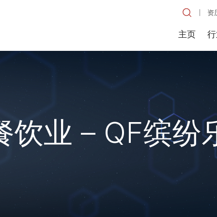
资
主页
行
饮业 – QF缤纷