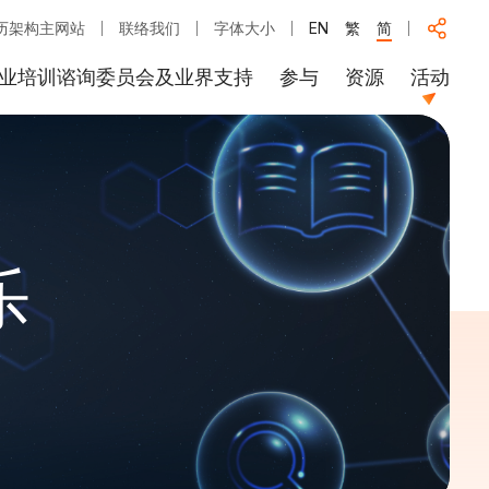
历架构主网站
联络我们
字体大小
EN
繁
简
业培训谘询委员会及业界支持
参与
资源
活动
乐