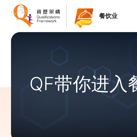
餐饮业
QF带你进入餐