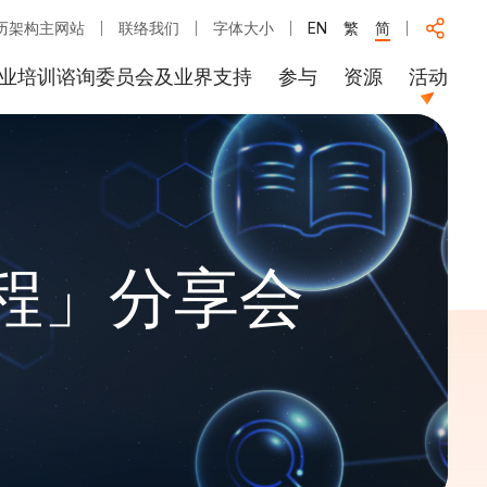
历架构主网站
联络我们
字体大小
EN
繁
简
业培训谘询委员会及业界支持
参与
资源
活动
程」分享会