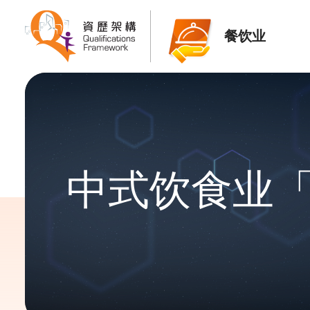
餐饮业
中式饮食业