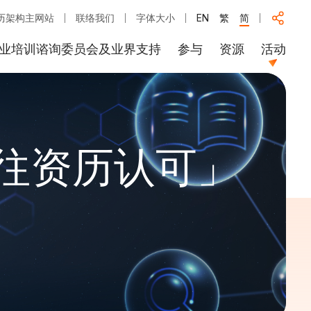
历架构主网站
联络我们
字体大小
EN
繁
简
业培训谘询委员会及业界支持
参与
资源
活动
过往资历认可」