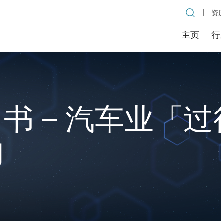
资
主页
行
书 – 汽车业「
构